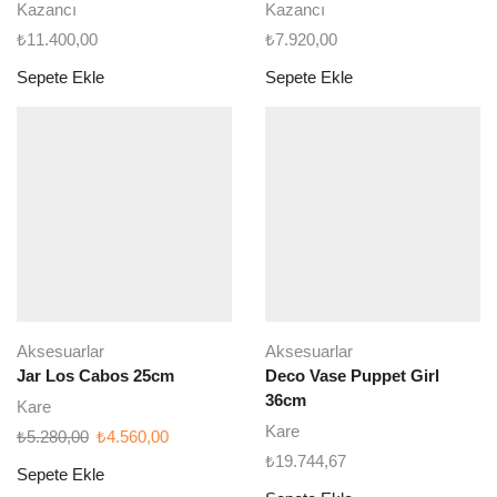
Kazancı
Kazancı
₺
11.400,00
₺
7.920,00
Sepete Ekle
Sepete Ekle
Aksesuarlar
Aksesuarlar
Jar Los Cabos 25cm
Deco Vase Puppet Girl
36cm
Kare
Kare
Orijinal
Şu
₺
5.280,00
₺
4.560,00
fiyat:
andaki
₺
19.744,67
Sepete Ekle
₺5.280,00.
fiyat: