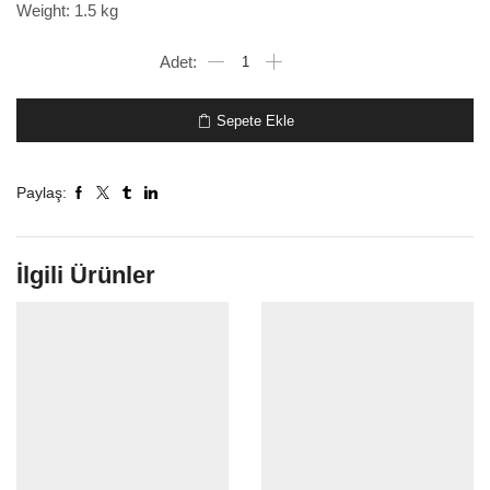
Weight: 1.5 kg
Vase
Rosie
35cm
adet
Sepete Ekle
Paylaş:
İlgili Ürünler