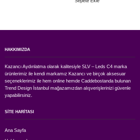
Sepete Ekle
₺4.560,00.
HAKKIMIZDA
Kazancı Aydınlatma olarak kalitesiyle SLV – Leds C4 marka
ürünlerimiz ile kendi markamız Kazancı ve birçok aksesuar
seçeneklerimiz ile hem online hemde Caddebostanda bulunan
Trend Design İstanbul mağazamızdan alışverişlerinizi güvenle
yapabilirsiniz.
SİTE HARİTASI
Ana Sayfa