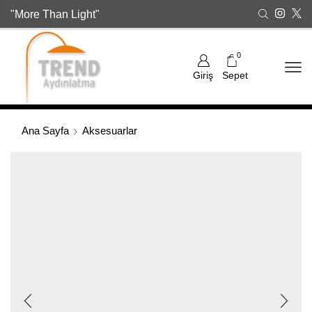
"More Than Light"
0
Giriş
Sepet
Ana Sayfa
Aksesuarlar